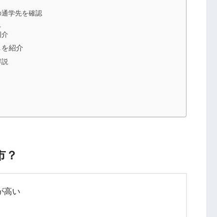
の通学先を確認
え
紹介
しを紹介
解説
市？
が高い