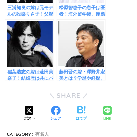
三浦知良の嫁は元モデ
松原智恵子の息子は医
ルの設楽りさ子！父親
者！海外留学後、慶應
の経歴がハンパない華
大学を卒業するほどの
麗なる一族！
秀才だった！
稲葉浩志の嫁は蓬田美
藤田晋の嫁・澤野井宏
奈子！結婚歴は共にバ
美とは？学歴や経歴、
ツイチ同士だった！子
馴れ初めを徹底解説！
供は１人！
SHARE
LINE
ポスト
シェア
はてブ
CATEGORY :
有名人