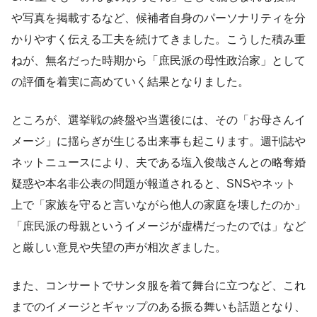
や写真を掲載するなど、候補者自身のパーソナリティを分
かりやすく伝える工夫を続けてきました。こうした積み重
ねが、無名だった時期から「庶民派の母性政治家」として
の評価を着実に高めていく結果となりました。
ところが、選挙戦の終盤や当選後には、その「お母さんイ
メージ」に揺らぎが生じる出来事も起こります。週刊誌や
ネットニュースにより、夫である塩入俊哉さんとの略奪婚
疑惑や本名非公表の問題が報道されると、SNSやネット
上で「家族を守ると言いながら他人の家庭を壊したのか」
「庶民派の母親というイメージが虚構だったのでは」など
と厳しい意見や失望の声が相次ぎました。
また、コンサートでサンタ服を着て舞台に立つなど、これ
までのイメージとギャップのある振る舞いも話題となり、