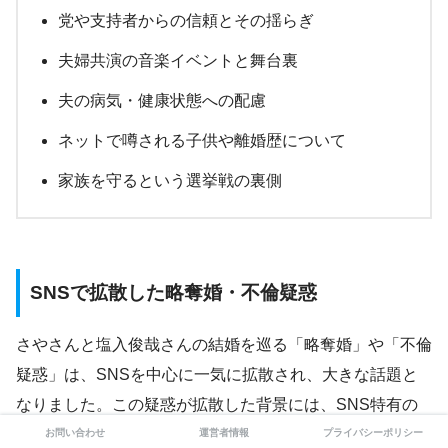
党や支持者からの信頼とその揺らぎ
夫婦共演の音楽イベントと舞台裏
夫の病気・健康状態への配慮
ネットで噂される子供や離婚歴について
家族を守るという選挙戦の裏側
SNSで拡散した略奪婚・不倫疑惑
さやさんと塩入俊哉さんの結婚を巡る「略奪婚」や「不倫
疑惑」は、SNSを中心に一気に拡散され、大きな話題と
なりました。この疑惑が拡散した背景には、SNS特有の
拡散力と、一部週刊誌やネットニュースで報じられた内容
お問い合わせ
運営者情報
プライバシーポリシー