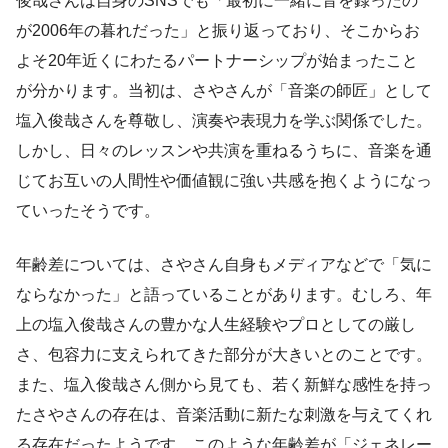
俊哉さんは自身のSNSでも「最初に一緒に音を録ったの
が2006年の暮れだった」と振り返っており、そこからお
よそ20年近くにわたるパートナーシップが始まったこと
が分かります。当初は、さやさんが「音楽の師匠」として
塩入俊哉さんを尊敬し、演奏や表現力を学ぶ関係でした。
しかし、日々のレッスンや共演を重ねるうちに、音楽を通
じてお互いの人間性や価値観に強い共感を抱くようになっ
ていったそうです。
年齢差については、さやさん自身もメディアなどで「気に
ならなかった」と語っていることがあります。むしろ、年
上の塩入俊哉さんの豊かな人生経験やプロとしての厳し
さ、包容力に支えられてきた部分が大きいとのことです。
また、塩入俊哉さん側から見ても、若く新鮮な感性を持っ
たさやさんの存在は、音楽活動に新たな刺激を与えてくれ
る存在だったようです。このような年齢差が「ジェネレー