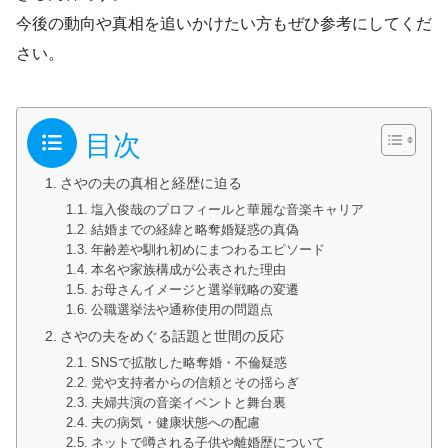
今後の動向や真相を追いかけたい方もぜひ参考にしてくだ
さい。
目次
さやの夫の真相と経歴に迫る
塩入俊哉のプロフィールと華麗な音楽キャリア
結婚までの経緯と略奪婚疑惑の真偽
年齢差や馴れ初めにまつわるエピソード
本名や家族構成が公表された理由
お母さんイメージと選挙戦略の変遷
公職選挙法や通称使用の問題点
さやの夫をめぐる話題と世間の反応
SNSで拡散した略奪婚・不倫疑惑
党や支持者からの信頼とその揺らぎ
夫婦共演の音楽イベントと舞台裏
夫の病気・健康状態への配慮
ネットで噂される子供や離婚歴について