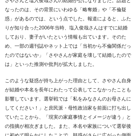
さやさんと塩入俊哉さんの結婚が公になりました。話題と
なったのは、その背景にいわゆる「略奪婚」や「不倫疑
惑」があるのでは、という点でした。報道によると、ふた
りが知り合った2006年当時、塩入俊哉さんはすでに結婚
しており、妻子がいたという情報も出ています。そのた
め、一部の週刊誌やネット上では「当初から不倫関係だっ
たのではないか」「さやさんが家庭を壊して結婚したので
は」といった推測や批判が拡大しました。
このような疑惑が持ち上がった理由として、さやさん自身
が結婚や本名を長年にわたって公表してこなかったことも
影響しています。選挙戦では「私をみなさんのお母さんに
してください！」と庶民派・母性政治家を前面に打ち出し
ていたことから、「現実の家庭事情とイメージが違う」と
の指摘が相次ぎました。また、本名や家族について選挙後
に初めて明らかにしたことで、疑惑がさらに広がった側面