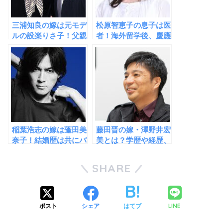
三浦知良の嫁は元モデ
松原智恵子の息子は医
ルの設楽りさ子！父親
者！海外留学後、慶應
の経歴がハンパない華
大学を卒業するほどの
麗なる一族！
秀才だった！
稲葉浩志の嫁は蓬田美
藤田晋の嫁・澤野井宏
奈子！結婚歴は共にバ
美とは？学歴や経歴、
ツイチ同士だった！子
馴れ初めを徹底解説！
供は１人！
SHARE
LINE
ポスト
シェア
はてブ