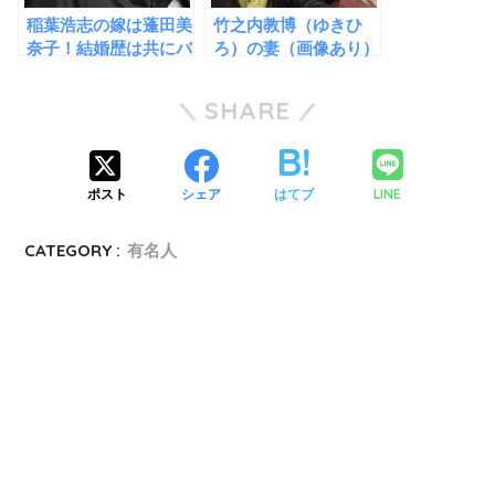
稲葉浩志の嫁は蓬田美
竹之内教博（ゆきひ
奈子！結婚歴は共にバ
ろ）の妻（画像あり）
ツイチ同士だった！子
が美人すぎる！子供は
供は１人！
4人！
SHARE
LINE
ポスト
シェア
はてブ
CATEGORY :
有名人