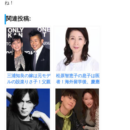
ね！
関連投稿:
三浦知良の嫁は元モデ
松原智恵子の息子は医
ルの設楽りさ子！父親
者！海外留学後、慶應
の経歴がハンパない華
大学を卒業するほどの
麗なる一族！
秀才だった！