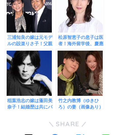
三浦知良の嫁は元モデ
松原智恵子の息子は医
ルの設楽りさ子！父親
者！海外留学後、慶應
の経歴がハンパない華
大学を卒業するほどの
麗なる一族！
秀才だった！
稲葉浩志の嫁は蓬田美
竹之内教博（ゆきひ
奈子！結婚歴は共にバ
ろ）の妻（画像あり）
ツイチ同士だった！子
が美人すぎる！子供は
供は１人！
4人！
SHARE