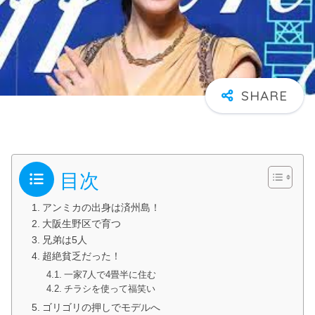
目次
アンミカの出身は済州島！
大阪生野区で育つ
兄弟は5人
超絶貧乏だった！
一家7人で4畳半に住む
チラシを使って福笑い
ゴリゴリの押しでモデルへ