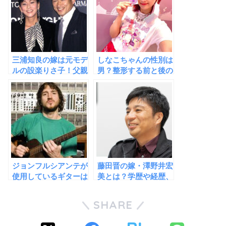
三浦知良の嫁は元モデ
しなこちゃんの性別は
ルの設楽りさ子！父親
男？整形する前と後の
の経歴がハンパない華
顔を大公開！！
麗なる一族！
ジョンフルシアンテが
藤田晋の嫁・澤野井宏
使用しているギターは
美とは？学歴や経歴、
ストラトキャスター！
馴れ初めを徹底解説！
こだわりがすごかっ
SHARE
た！