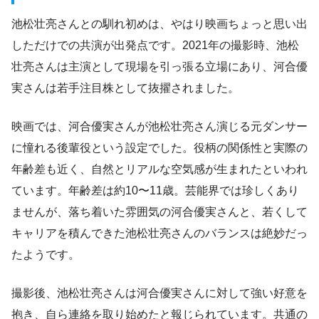
池松壮亮さんとの馴れ初めは、やはり映画ちょっと思い出
しただけでの共演が出発点です。2021年の撮影時、池松
壮亮さんは主演として現場を引っ張る立場にあり、河合優
実さんは若手注目株として抜擢されました。
映画では、河合優実さんが池松壮亮さん演じる元ダンサー
に憧れる後輩役という設定でした。役柄の関係性と実際の
年齢差も近く、自然とリアルな空気感が生まれたといわれ
ています。年齢差は約10〜11歳。芸能界では珍しくあり
ませんが、落ち着いた雰囲気の河合優実さんと、若くして
キャリアを積んできた池松壮亮さんのバランスは絶妙だっ
たようです。
撮影後、池松壮亮さんは河合優実さんに対して強い好意を
抱き、自ら連絡を取り始めたと報じられています。共通の