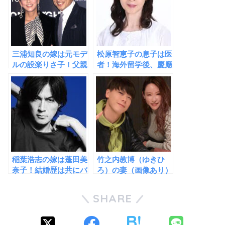
三浦知良の嫁は元モデ
松原智恵子の息子は医
ルの設楽りさ子！父親
者！海外留学後、慶應
の経歴がハンパない華
大学を卒業するほどの
麗なる一族！
秀才だった！
稲葉浩志の嫁は蓬田美
竹之内教博（ゆきひ
奈子！結婚歴は共にバ
ろ）の妻（画像あり）
ツイチ同士だった！子
が美人すぎる！子供は
供は１人！
4人！
SHARE