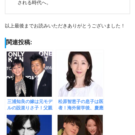
される時代へ。
以上最後までお読みいただきありがとうございました！
関連投稿:
三浦知良の嫁は元モデ
松原智恵子の息子は医
ルの設楽りさ子！父親
者！海外留学後、慶應
の経歴がハンパない華
大学を卒業するほどの
麗なる一族！
秀才だった！