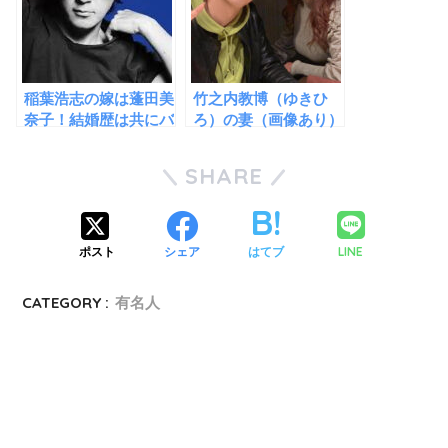
稲葉浩志の嫁は蓬田美
竹之内教博（ゆきひ
奈子！結婚歴は共にバ
ろ）の妻（画像あり）
ツイチ同士だった！子
が美人すぎる！子供は
供は１人！
4人！
SHARE
LINE
ポスト
シェア
はてブ
CATEGORY :
有名人