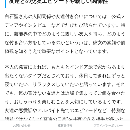
友達との交友エピソードや親しい関係性
白石聖さんの人間関係や友達付き合いについては、公式メ
ディアやインタビューなどでたびたび語られています。特
に、芸能界の中でどのように親しい友人を持ち、どのよう
な付き合い方をしているのかという点は、彼女の素顔や価
値観を知るうえで重要なポイントとなっています。
本人の発言によれば、もともとインドア派で家からあまり
出たくないタイプだとされており、休日もできればずっと
寝ていたい、リラックスしていたいと語っています。それ
でも、気の置けない友達とは近場で集まってご飯を食べた
り、おしゃべりを楽しむことを大切にしているようです。
友達の恋愛話やアルバイト先でのエピソードなど、特別な
話題ではなく“ごく普通の日常”を共有できる相手が多いと
お問い合わせ
運営者情報
プライバシーポリシー
述べています。これは、芸能界という特殊な環境に身を置