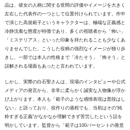
品は、彼女の人柄に関する世間の評価やイメージを大きく
左右した代表作の一つとして位置付けられています。作中
で演じた高規範子というキャラクターは、極端な正義感と
冷静沈着な態度が特徴であり、多くの視聴者から「怖い」
「ミステリアス」といった印象を持たれることも少なくあ
りませんでした。こうした役柄の強烈なイメージが独り歩
きし、一部では本人の性格まで「冷たそう」「怖そう」と
誤解される場面もあったと言われています。
しかし、実際の白石聖さんは、現場のインタビューや公式
メディアの発言から、非常に柔らかく誠実な人物像が浮か
び上がります。本人も「範子のような感情表現は普段はし
ない」と語っており、役作りの過程でも、当初はその“純
粋すぎる正義”がなかなか理解できず苦労したという話を
明かしています。監督から「範子は100パーセントの善意