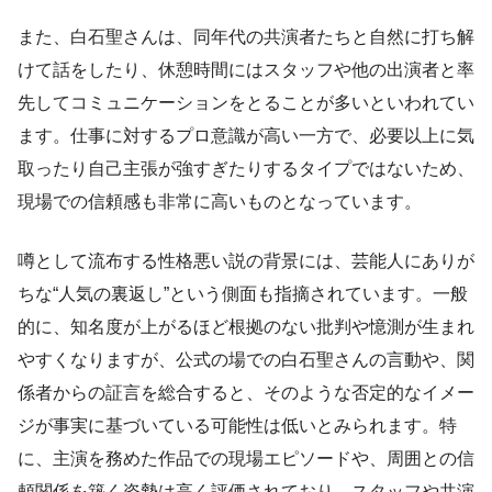
また、白石聖さんは、同年代の共演者たちと自然に打ち解
けて話をしたり、休憩時間にはスタッフや他の出演者と率
先してコミュニケーションをとることが多いといわれてい
ます。仕事に対するプロ意識が高い一方で、必要以上に気
取ったり自己主張が強すぎたりするタイプではないため、
現場での信頼感も非常に高いものとなっています。
噂として流布する性格悪い説の背景には、芸能人にありが
ちな“人気の裏返し”という側面も指摘されています。一般
的に、知名度が上がるほど根拠のない批判や憶測が生まれ
やすくなりますが、公式の場での白石聖さんの言動や、関
係者からの証言を総合すると、そのような否定的なイメー
ジが事実に基づいている可能性は低いとみられます。特
に、主演を務めた作品での現場エピソードや、周囲との信
頼関係を築く姿勢は高く評価されており、スタッフや共演