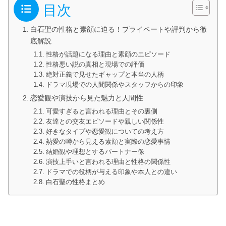
目次
白石聖の性格と素顔に迫る！プライベートや評判から徹
底解説
性格が話題になる理由と素顔のエピソード
性格悪い説の真相と現場での評価
絶対正義で見せたギャップと本当の人柄
ドラマ現場での人間関係やスタッフからの印象
恋愛観や演技から見た魅力と人間性
可愛すぎると言われる理由とその裏側
友達との交友エピソードや親しい関係性
好きなタイプや恋愛観についての考え方
熱愛の噂から見える素顔と実際の恋愛事情
結婚観や理想とするパートナー像
演技上手いと言われる理由と性格の関係性
ドラマでの役柄が与える印象や本人との違い
白石聖の性格まとめ