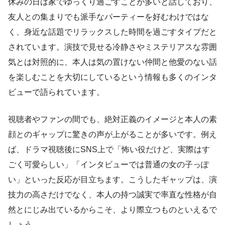
休みの日は家でゆっくり過ごすことが多いと話しており、
友人との集まりでも派手なパーティーを好むわけではな
く、身近な話題でリラックスした時間を過ごすタイプだと
されています。演技で見せる冷静さやミステリアスな雰囲
気とは対照的に、本人は気の置けない仲間と他愛のない話
を楽しむことを大切にしているという情報も多くのインタ
ビューで語られています。
視聴者やファンの間でも、絶対正義のイメージと本人の素
顔とのギャップに驚きの声が上がることが多いです。例え
ば、ドラマ視聴後にSNS上で「怖い役だけど、実際はす
ごく可愛らしい」「インタビューでは普通の女の子っぽ
い」といった反応が目立ちます。こうしたギャップは、演
技力の高さだけでなく、本人の持つ誠実で率直な性格が自
然とにじみ出ているからこそ、より際立つものといえるで
しょう。