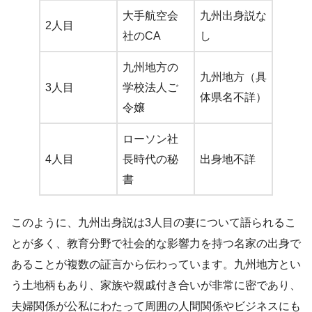
大手航空会
九州出身説な
2人目
社のCA
し
九州地方の
九州地方（具
3人目
学校法人ご
体県名不詳）
令嬢
ローソン社
4人目
長時代の秘
出身地不詳
書
このように、九州出身説は3人目の妻について語られるこ
とが多く、教育分野で社会的な影響力を持つ名家の出身で
あることが複数の証言から伝わっています。九州地方とい
う土地柄もあり、家族や親戚付き合いが非常に密であり、
夫婦関係が公私にわたって周囲の人間関係やビジネスにも