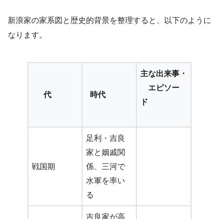
新浪家の家系図と歴史的背景を整理すると、以下のように
なります。
主な出来事・
エピソー
代
時代
ド
足利・吉良
家と姻戚関
戦国期
係、三河で
水軍を率い
る
吉良家が高