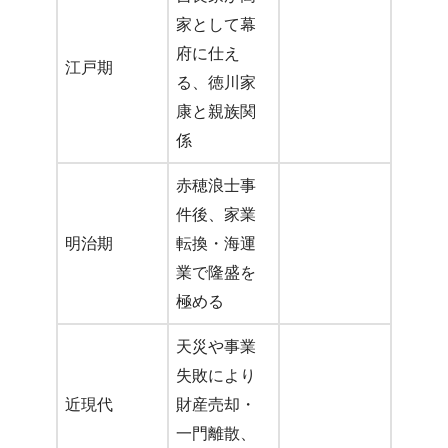
家として幕
府に仕え
江戸期
る、徳川家
康と親族関
係
赤穂浪士事
件後、家業
明治期
転換・海運
業で隆盛を
極める
天災や事業
失敗により
近現代
財産売却・
一門離散、