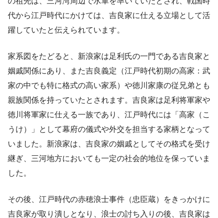
の祖先は、三河湾周辺で水軍を率いていたとされ、戦国時
代から江戸時代にかけては、吉良家に仕える立場として活
躍していたと伝えられています。
家系図をたどると、新浪家は足利氏の一門である吉良家と
姻戚関係にあり、また吉良義定（江戸時代初期の高家：武
家の中でも特に格式の高い家系）や徳川家康の従兄弟とも
親族関係を持っていたとされます。吉良家は足利将軍家や
徳川将軍家に仕える一族であり、江戸時代には「高家（こ
うけ）」として幕府の儀式や外交を担当する家柄となって
いました。新浪家は、吉良家の姻戚としてその格式を受け
継ぎ、三河地方においても一定の社会的地位を保っていま
した。
その後、江戸時代の赤穂浪士事件（忠臣蔵）をきっかけに
吉良家が取り潰しとなり、浪士の討ち入りの後、吉良家は